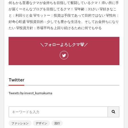
何もかも普通なクマが金持ちを目指して奮闘しているクマ！ 痒い所に手
が届くーそんなブログを目指してるクマ！ 🐻年齢：31さい 🐻好きなこ
と：利回りと金 🐻モットー：投資は手段であって目的ではない 🐻性向：
好奇心旺盛 🐻投資目的：少しでも豊かな生活を、そしてお金持ちになり
たい 🐻投資方針：市場平均を上回り続けるために何でもやる
＼フォローよろしクマ🐻／
Twitter
Tweets by invest_kumakuma
ファッション
デザイン
流行