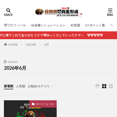
🐻プロフィール
📊各種シミュレーション
💴投資
👉ポイント集
🐻
くれてありがとうクマ🐻ゆっくりしていってクマ～ 🐻🐻🐻🐻🐻
HOME
2026年
6月
MONTH
2026年6月
新着順
人気順
お勧めカテゴリ
各種シミュレーション
ポートフォリオ