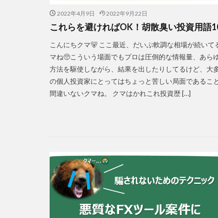
2022年4月9日
2022年9月22日
これらを避ければOK！胡散臭い投資用語1
こんにちクマ🐻 ここ最近、だいぶ軟調な相場が続いて
マね🥺こういう場面でもプロは圧倒的な情報量、あら
方法を駆使しながら、結果を出したりしてるけど、大
の個人投資家にとってはちょっと苦しい局面であるこ
間違いないクマね。 クマはかれこれ投資歴 […]