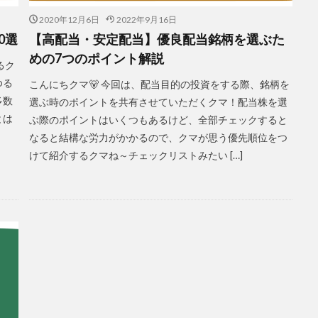
2020年12月6日
2022年9月16日
0選
【高配当・安定配当】優良配当銘柄を選ぶた
めの7つのポイント解説
るク
ゆる
こんにちクマ🐻 今回は、配当目的の投資をする際、銘柄を
多数
選ぶ時のポイントを共有させていただくクマ！配当株を選
とは
ぶ際のポイントはいくつもあるけど、全部チェックすると
なると結構な労力がかかるので、クマが思う優先順位をつ
けて紹介するクマね～チェックリストみたい […]