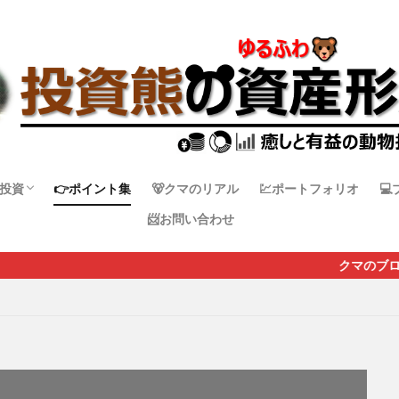
投資
👉ポイント集
🐻クマのリアル
💹ポートフォリオ

📨お問い合わせ
日本株
米国株
その他国株
仮想通貨
クマのブログに来てくれて