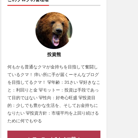
投資熊
何もかも普通なクマが金持ちを目指して奮闘し
ているクマ！ 痒い所に手が届くーそんなブログ
を目指してるクマ！ 🐻年齢：31さい 🐻好きなこ
と：利回りと金 🐻モットー：投資は手段であっ
て目的ではない 🐻性向：好奇心旺盛 🐻投資目
的：少しでも豊かな生活を、そしてお金持ちに
なりたい 🐻投資方針：市場平均を上回り続ける
ために何でもやる