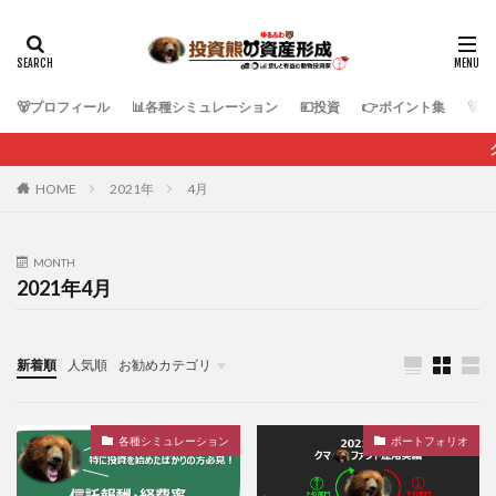
🐻プロフィール
📊各種シミュレーション
💴投資
👉ポイント集
🐻
クマのブ
HOME
2021年
4月
MONTH
2021年4月
新着順
人気順
お勧めカテゴリ
各種シミュレーション
各種シミュレーション
ポートフォリオ