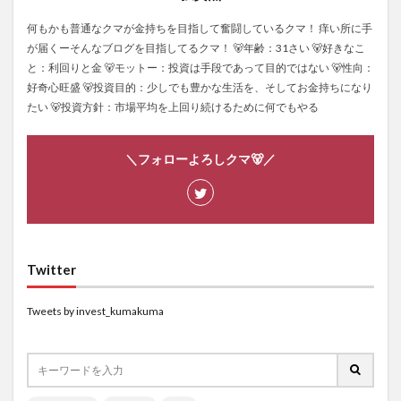
何もかも普通なクマが金持ちを目指して奮闘しているクマ！ 痒い所に手
が届くーそんなブログを目指してるクマ！ 🐻年齢：31さい 🐻好きなこ
と：利回りと金 🐻モットー：投資は手段であって目的ではない 🐻性向：
好奇心旺盛 🐻投資目的：少しでも豊かな生活を、そしてお金持ちになり
たい 🐻投資方針：市場平均を上回り続けるために何でもやる
＼フォローよろしクマ🐻／
Twitter
Tweets by invest_kumakuma