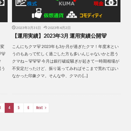
2023年3月31日
2023年4月2日
【運用実績】2023年3月 運用実績公開🐻
が変
こんにちクマ🐻 2023年も3か月が過ぎたクマ！年度末とい
🐻
うのもあって忙しく過ごした方も多いんじゃないかと思う
け
クマね～🐻🐻🐻 今月は銀行破綻騒ぎが起きて一時期相場が
思う
不安定だったけど、振り返ってみればそこまで荒れてはい
なかった印象クマ。そんな中、クマの […]
3
4
5
6
Next