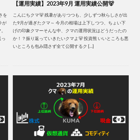
【運用実績】2023年9月 運用実績公開🐻
さを
こんにちクマ🐻 残暑がありつつも、少しずつ秋らしさが出
ラが
た9月が過ぎたクマ～ 今月の相場は上下しつつ、ちょい下
マ。
げの印象クマーそんな中、クマの運用状況はどうだったの
返っ
か！？振り返っていきたいクマよ🐻 投資熊 いいところも悪
いところも包み隠さず全て公開するク […]