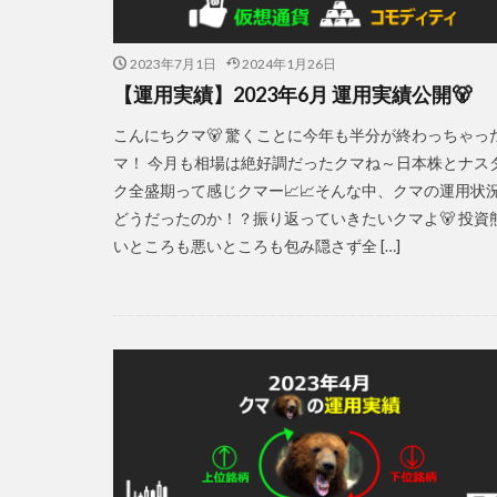
2023年7月1日
2024年1月26日
【運用実績】2023年6月 運用実績公開🐻
こんにちクマ🐻 驚くことに今年も半分が終わっちゃっ
マ！ 今月も相場は絶好調だったクマね～日本株とナス
ク全盛期って感じクマー📈📈そんな中、クマの運用状
どうだったのか！？振り返っていきたいクマよ🐻 投資熊
いところも悪いところも包み隠さず全 […]