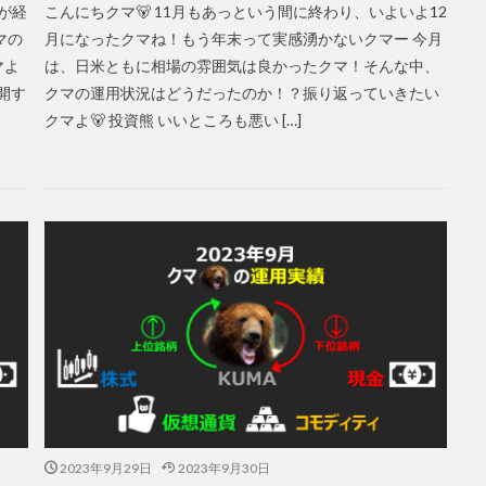
時が経
こんにちクマ🐻 11月もあっという間に終わり、いよいよ12
マの
月になったクマね！もう年末って実感湧かないクマー 今月
マよ
は、日米ともに相場の雰囲気は良かったクマ！そんな中、
開す
クマの運用状況はどうだったのか！？振り返っていきたい
クマよ🐻 投資熊 いいところも悪い […]
2023年9月29日
2023年9月30日