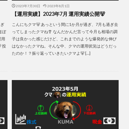
2023年7月30日
2023年8月1日
【運用実績】2023年7月 運用実績公開🐻
過ぎ
こんにちクマ🐻 あっという間に1か月が過ぎ、7月も過ぎ去
ほぼ
ってしまったクマね🎐 なんだかんだ言って今月も相場の調
運用
子は良かった感じだけど、これまでのような爆発的な伸び
 投
はなかったクマね。そんな中、クマの運用状況はどうだっ
たのか！？振り返っていきたいクマよ🐻 […]