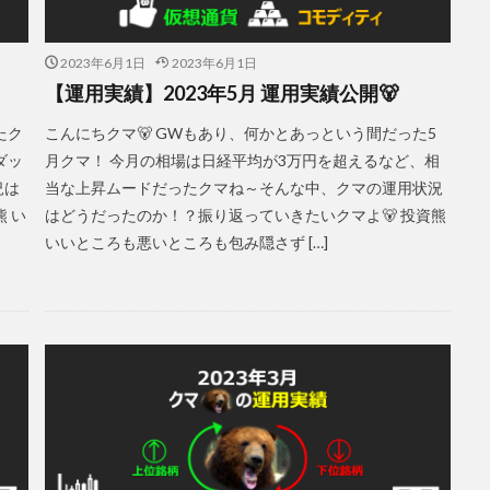
2023年6月1日
2023年6月1日
【運用実績】2023年5月 運用実績公開🐻
たク
こんにちクマ🐻 GWもあり、何かとあっという間だった5
ダッ
月クマ！ 今月の相場は日経平均が3万円を超えるなど、相
況は
当な上昇ムードだったクマね～そんな中、クマの運用状況
 い
はどうだったのか！？振り返っていきたいクマよ🐻 投資熊
いいところも悪いところも包み隠さず […]