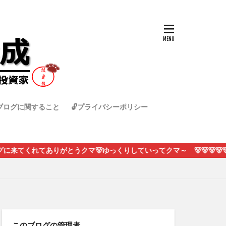
ブログに関すること
🔓プライバシーポリシー
りがとうクマ🐻ゆっくりしていってクマ～ 🐻🐻🐻🐻🐻
このブログの管理者