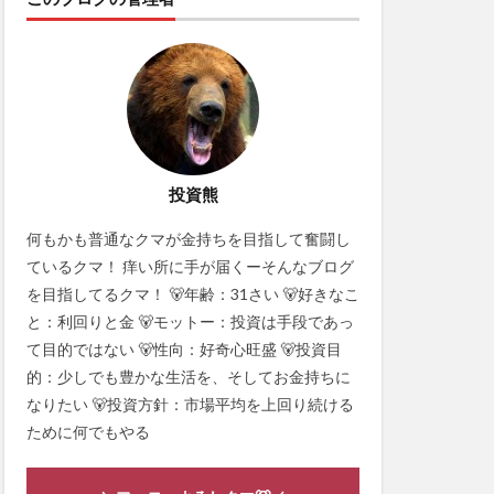
投資熊
何もかも普通なクマが金持ちを目指して奮闘し
ているクマ！ 痒い所に手が届くーそんなブログ
を目指してるクマ！ 🐻年齢：31さい 🐻好きなこ
と：利回りと金 🐻モットー：投資は手段であっ
て目的ではない 🐻性向：好奇心旺盛 🐻投資目
的：少しでも豊かな生活を、そしてお金持ちに
なりたい 🐻投資方針：市場平均を上回り続ける
ために何でもやる