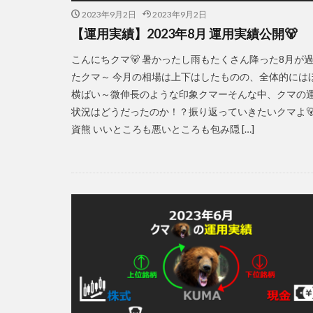
2023年9月2日
2023年9月2日
【運用実績】2023年8月 運用実績公開🐻
こんにちクマ🐻 暑かったし雨もたくさん降った8月が
たクマ～ 今月の相場は上下はしたものの、全体的には
横ばい～微伸長のような印象クマーそんな中、クマの
状況はどうだったのか！？振り返っていきたいクマよ🐻
資熊 いいところも悪いところも包み隠 […]