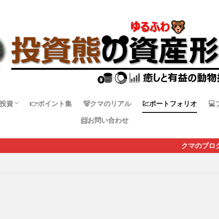
投資
👉ポイント集
🐻クマのリアル
💹ポートフォリオ

📨お問い合わせ
日本株
米国株
その他国株
仮想通貨
クマのブログに来てくれてあ