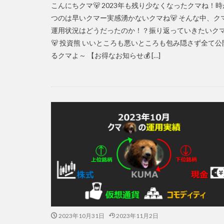
こんにちクマ🐻 2023年も残り少なくなったクマね！
つのは早いクマー実感湧かないクマね🐻 そんな中、ク
運用状況はどうだったのか！？振り返っていきたいク
🐻 投資熊 いいところも悪いところも包み隠さず全て公
るクマよ～ 【お得なお知らせ💰 […]
2023年10月31日
2023年11月2日