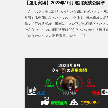
【運用実績】2023年10月 運用実績公開🐻
こんにちクマ🐻 10月もあっという間に過ぎたクマ～寒
意識する季節になったクマね！ 今月は、日本市場はボ
酷くて疲れる相場、米国はちょい下げの相場だったク
そんな中、クマの運用状況はどうだったのか！？振り
ていきたいクマよ🐻 投資熊 いいとこ […]