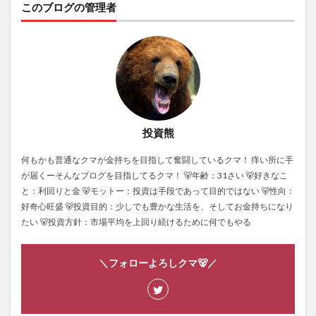
このブログの管理者
投資熊
何もかも普通なクマが金持ちを目指して奮闘しているクマ！ 痒い所に手
が届くーそんなブログを目指してるクマ！ 🐻年齢：31さい 🐻好きなこ
と：利回りと金 🐻モットー：投資は手段であって目的ではない 🐻性向：
好奇心旺盛 🐻投資目的：少しでも豊かな生活を、そしてお金持ちになり
たい 🐻投資方針：市場平均を上回り続けるために何でもやる
＼フォローよろしクマ🐻／