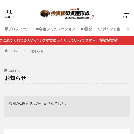
🐻プロフィール
📊各種シミュレーション
💴投資
👉ポイント集
🐻
くれてありがとうクマ🐻ゆっくりしていってクマ～ 🐻🐻🐻🐻🐻
HOME
お知らせ
ARCHIVE
お知らせ
投稿が1件も見つかりませんでした。