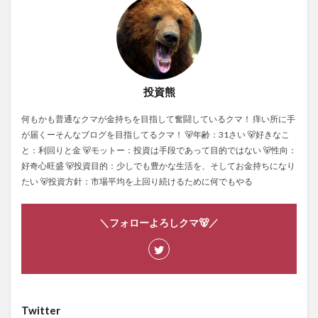
投資熊
何もかも普通なクマが金持ちを目指して奮闘しているクマ！ 痒い所に手
が届くーそんなブログを目指してるクマ！ 🐻年齢：31さい 🐻好きなこ
と：利回りと金 🐻モットー：投資は手段であって目的ではない 🐻性向：
好奇心旺盛 🐻投資目的：少しでも豊かな生活を、そしてお金持ちになり
たい 🐻投資方針：市場平均を上回り続けるために何でもやる
＼フォローよろしクマ🐻／
Twitter