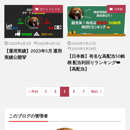
ポートフォリオ
日本株
2023年6月1日
2023年6月1日
2023年5月27日
2023年5月28日
【運用実績】2023年5月 運用
【日本株】有名な高配当50銘
実績公開🐻
柄 配当利回りランキング👑
【高配当】
Prev
3
4
5
6
7
Next
このブログの管理者