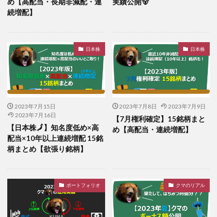
め【高配当・長期非減配・連
実績公開🐻
続増配】
日本株
日本株
2023年7月15日
2023年7月8日
2023年7月9日
2023年7月16日
【7月権利確定】15銘柄まと
【日本株🗾】知名度低め×高
め【高配当・連続増配】
配当×10年以上連続増配 15銘
柄まとめ【欲張り銘柄】
ポートフォリオ
クマのリアル