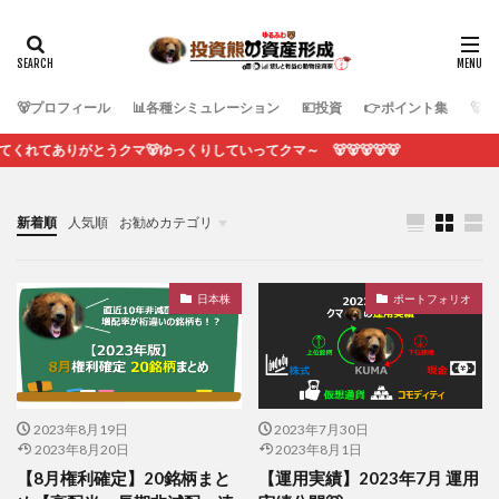
🐻プロフィール
📊各種シミュレーション
💴投資
👉ポイント集
🐻
りがとうクマ🐻ゆっくりしていってクマ～ 🐻🐻🐻🐻🐻
新着順
人気順
お勧めカテゴリ
各種シミュレーション
日本株
ポートフォリオ
2023年8月19日
2023年7月30日
2023年8月20日
2023年8月1日
【8月権利確定】20銘柄まと
【運用実績】2023年7月 運用