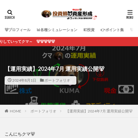
🐻プロフィール
📊各種シミュレーション
💴投資
👉ポイント集
🐻
🐻🐻🐻🐻
【運用実績】2024年7月 運用実績公開🐻
2024年8月1日
ポートフォリオ
HOME
ポートフォリオ
【運用実績】2024年7月 運用実績公開🐻
こんにちクマ🐻