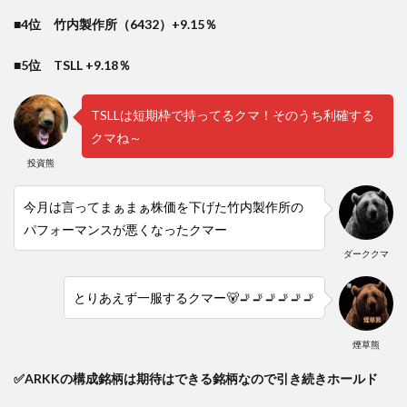
■4位 竹内製作所（6432）+9.15％
■5位 TSLL +9.18％
TSLLは短期枠で持ってるクマ！そのうち利確する
クマね～
投資熊
今月は言ってまぁまぁ株価を下げた竹内製作所の
パフォーマンスが悪くなったクマー
ダーククマ
とりあえず一服するクマー🐻🚬🚬🚬🚬🚬🚬
煙草熊
✅ARKKの構成銘柄は期待はできる銘柄なので引き続きホールド