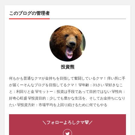
このブログの管理者
投資熊
何もかも普通なクマが金持ちを目指して奮闘しているクマ！ 痒い所に手
が届くーそんなブログを目指してるクマ！ 🐻年齢：31さい 🐻好きなこ
と：利回りと金 🐻モットー：投資は手段であって目的ではない 🐻性向：
好奇心旺盛 🐻投資目的：少しでも豊かな生活を、そしてお金持ちになり
たい 🐻投資方針：市場平均を上回り続けるために何でもやる
＼フォローよろしクマ🐻／