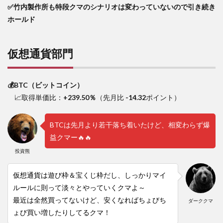
✅竹内製作所も特段クマのシナリオは変わっていないので引き続き
ホールド
仮想通貨部門
💰BTC（ビットコイン）
📈取得単価比：
+239.50％
（先月比
-14.32
ポイント）
BTCは先月より若干落ち着いたけど、相変わらず爆
益クマー🔥🔥
投資熊
仮想通貨は遊び枠＆宝くじ枠だし、しっかりマイ
ルールに則って淡々とやっていくクマよ～
最近は全然買ってないけど、安くなればちょびち
ダーククマ
ょび買い増したりしてるクマ！