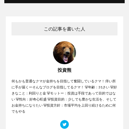
この記事を書いた人
投資熊
何もかも普通なクマが金持ちを目指して奮闘しているクマ！ 痒い所
に手が届くーそんなブログを目指してるクマ！ 🐻年齢：31さい 🐻好
きなこと：利回りと金 🐻モットー：投資は手段であって目的ではな
い 🐻性向：好奇心旺盛 🐻投資目的：少しでも豊かな生活を、そして
お金持ちになりたい 🐻投資方針：市場平均を上回り続けるために何
でもやる