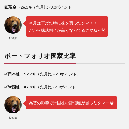
9
💴現金→26.3%
（先月比
-3.0
ポイント）
最後
に
今月は下げた時に株を買ったクマ！！
だから株式割合が高くなってるクマね～🐻
投資熊
ポートフォリオ国家比率
✅日本株：52.2％
（先月比
+2.0
ポイント）
✅米国株：47.8％
（先月比
-2.0
ポイント）
為替の影響で米国株の評価額が減ったクマー😭
投資熊