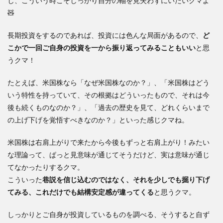
し、こういう時こそしっかり自分の軸を見失わずにいたいクマよ
🧸
長期投資をするのであれば、投資には色んな局面があるので、
ど
こかで一回ご自身の投資を一から振り返ってみることもいい
と思
うクマ！
たとえば、米国株なら「なぜ米国株なのか？」、「米国株はどう
いう特性を持っていて、その根拠はどういったもので、それは今
後も続くものなのか？」、「過去の歴史を見て、どれくらいまで
の上げ下げを覚悟すべきなのか？」といった感じクマね。
米国株は右肩上がりで来たから今後もずっと右肩上がり！みたい
な理論って、ぱっと見意味が通じてそうだけど、実は意味が通じ
てなかったりするクマ。
こういった
巷説を信じ込むのではなく、それを少しでも掘り下げ
てみる、これだけでも結構安定感が違ってくる
と思うクマ。
しっかりとご自身が投資しているものを調べる、そうすると自ず