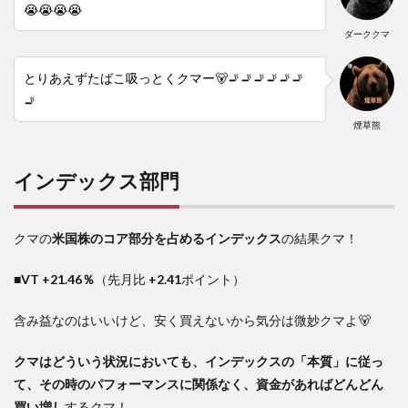
😭😭😭😭
ダーククマ
とりあえずたばこ吸っとくクマー🐻🚬🚬🚬🚬🚬🚬
🚬
煙草熊
インデックス部門
クマの
米国株のコア部分を占めるインデックス
の結果クマ！
■VT +21.46％
（先月比
+2.41
ポイント）
含み益なのはいいけど、安く買えないから気分は微妙クマよ🐻
クマはどういう状況においても、インデックスの「本質」に従っ
て、その時のパフォーマンスに関係なく、資金があればどんどん
買い増し
するクマ！