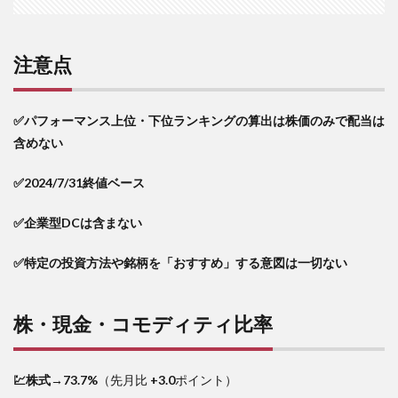
デッ
クス
部門
注意点
6
パフ
ォー
✅パフォーマンス上位・下位ランキングの算出は株価のみで配当は
マン
含めない
ス上
位部
門
✅2024/7/31終値ベース
7
パフ
✅企業型DCは含まない
ォー
マン
✅特定の投資方法や銘柄を「おすすめ」する意図は一切ない
ス下
位部
門
株・現金・コモディティ比率
8
仮想
通貨
部門
💹株式→73.7%
（先月比
+3.0
ポイント）