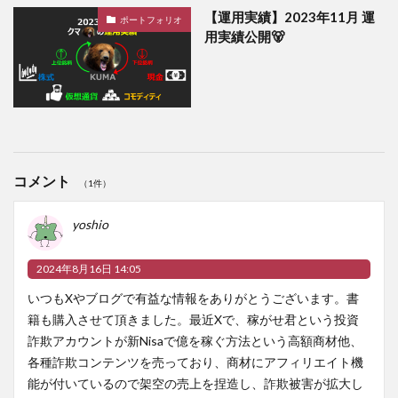
【運用実績】2023年11月 運
ポートフォリオ
用実績公開🐻
コメント
（1件）
yoshio
2024年8月16日 14:05
いつもXやブログで有益な情報をありがとうございます。書
籍も購入させて頂きました。最近Xで、稼がせ君という投資
詐欺アカウントが新Nisaで億を稼ぐ方法という高額商材他、
各種詐欺コンテンツを売っており、商材にアフィリエイト機
能が付いているので架空の売上を捏造し、詐欺被害が拡大し