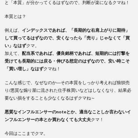
と「本質」が分かってくるはずなので、判断が楽になるクマね！
本質とは？
例えば、
インデックスであれば、「長期的な右肩上がりに期待」
して買ってるはずなので、安くなったら「売り」じゃなくて「買
い」なはず
クマ。
加えて、
配当系であれば、優良銘柄であれば、短期的には打撃を
受けても長期的には戻る・伸びる想定のはずなので、安い時こそ
「買い増し」なはず
クマね！
こんな感じで、なぜなのか―その本質をしっかり考えれば狼狽売
り/悪質な煽り屋に流された仕手株買いなどはしなくなり、結果必
要ない損をすることも少なくなるはずクマね～
悪質なインフルエンサーのnoteとか、適当なことしか言わないイ
ンフルエンサーの本とか買わなくても大丈夫
クマ！
今回はここまでクマ。