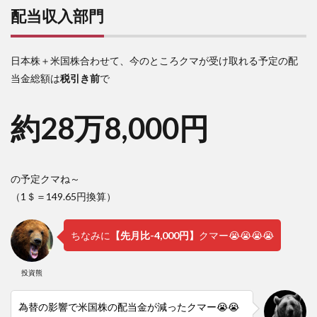
配当収入部門
日本株＋米国株合わせて、今のところクマが受け取れる予定の配
当金総額は
税引き前
で
約28万8,000円
の予定クマね～
（1＄＝149.65円換算）
ちなみに
【先月比-4,000円】
クマー😭😭😭😭
投資熊
為替の影響で米国株の配当金が減ったクマー😭😭