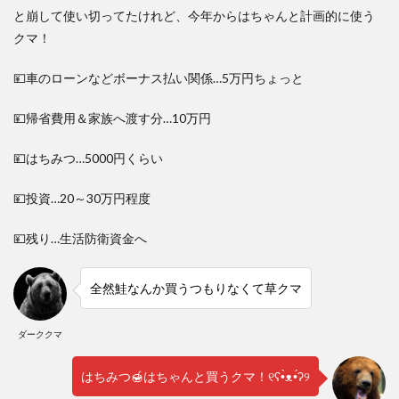
と崩して使い切ってたけれど、今年からはちゃんと計画的に使う
クマ！
💴車のローンなどボーナス払い関係…5万円ちょっと
💴帰省費用＆家族へ渡す分…10万円
💴はちみつ…5000円くらい
💴投資…20～30万円程度
💴残り…生活防衛資金へ
全然鮭なんか買うつもりなくて草クマ
ダーククマ
はちみつ🍯はちゃんと買うクマ！୧ʕ•̀ᴥ•́ʔ୨