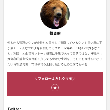
投資熊
何もかも普通なクマが金持ちを目指して奮闘しているクマ！ 痒い所に手
が届くーそんなブログを目指してるクマ！ 🐻年齢：31さい 🐻好きなこ
と：利回りと金 🐻モットー：投資は手段であって目的ではない 🐻性向：
好奇心旺盛 🐻投資目的：少しでも豊かな生活を、そしてお金持ちになり
たい 🐻投資方針：市場平均を上回り続けるために何でもやる
＼フォローよろしクマ🐻／
Twitter