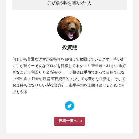
この記事を書いた人
投資熊
何もかも普通なクマが金持ちを目指して奮闘しているクマ！ 痒い所
に手が届くーそんなブログを目指してるクマ！ 🐻年齢：31さい 🐻好
きなこと：利回りと金 🐻モットー：投資は手段であって目的ではな
い 🐻性向：好奇心旺盛 🐻投資目的：少しでも豊かな生活を、そして
お金持ちになりたい 🐻投資方針：市場平均を上回り続けるために何
でもやる
投稿一覧へ