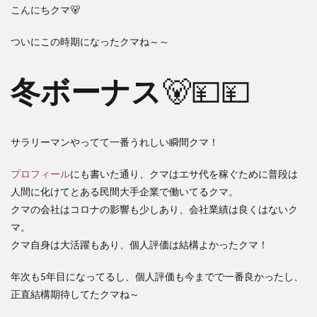
こんにちクマ🐻
ついにこの時期になったクマね～～
冬ボーナス
🐻💴💴
サラリーマンやってて一番うれしい瞬間クマ！
プロフィール
にも書いた通り、クマはエサ代を稼ぐために普段は
人間に化けてとある民間大手企業で働いてるクマ。
クマの会社はコロナの影響も少しあり、会社業績は良くはないク
マ。
クマ自身は大活躍もあり、個人評価は結構よかったクマ！
年次も5年目になってるし、個人評価も今までで一番良かったし、
正直結構期待してたクマね～