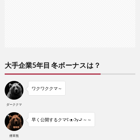
大手企業5年目 冬ボーナスは？
ワクワククマ～
ダーククマ
早く公開するクマʕ·ᴥ·ʔy🚬～～
煙草熊