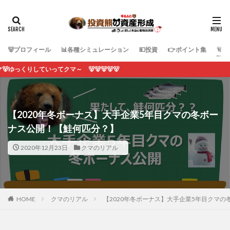
🐻プロフィール
📊各種シミュレーション
💴投資
👉ポイント集
🐻
クマ～ 🐻🐻🐻🐻🐻
【2020年冬ボーナス】大手企業5年目クマの冬ボー
ナス公開！【鮭何匹分？】
2020年12月23日
クマのリアル
HOME
クマのリアル
【2020年冬ボーナス】大手企業5年目クマ