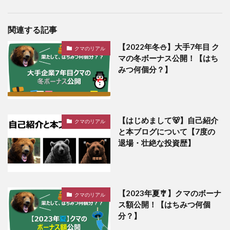
関連する記事
【2022年冬⛄】大手7年目 ク
クマのリアル
マの冬ボーナス公開！【はち
みつ何個分？】
【はじめまして🐻】自己紹介
クマのリアル
と本ブログについて【7度の
退場・壮絶な投資歴】
【2023年夏🎐】クマのボーナ
クマのリアル
ス額公開！【はちみつ何個
分？】