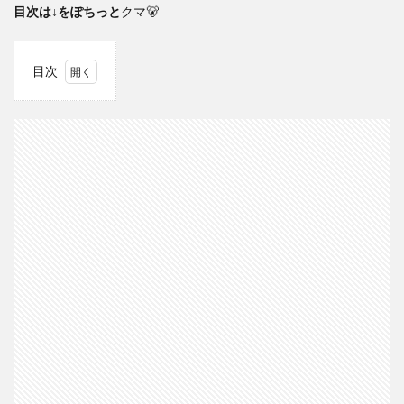
目次は↓をぽちっと
クマ🐻
目次
1
大手
企業
5年
目
冬ボ
ーナ
ス
は？
2
ボー
ナス
の使
い道
3
最後
に