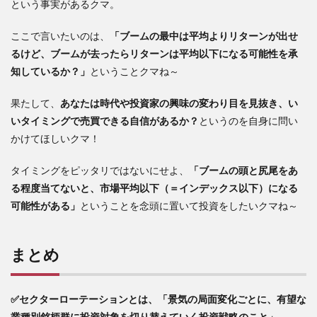
という事実があるクマ。
ここで言いたいのは、
「ブームの最中は平均よりリターンが出せ
るけど、ブームが去ったらリターンは平均以下になる可能性を承
知しているか？」
ということクマね～
果たして、
あなたは時代や投資家の興味の変わり目を見抜き、い
いタイミングで売買できる自信があるか？
というのを自身に問い
かけてほしいクマ！
タイミングをピッタリではないにせよ、
「ブームの頭と尻尾をあ
る程度当てないと、市場平均以下（＝インデックス以下）になる
可能性がある」
ということを念頭に置いて投資をしたいクマね～
まとめ
✅セクターローテーションとは、「景気の局面変化ごとに、有望な
業種別銘柄群に投資対象を切り替えていく投資戦略のこと」