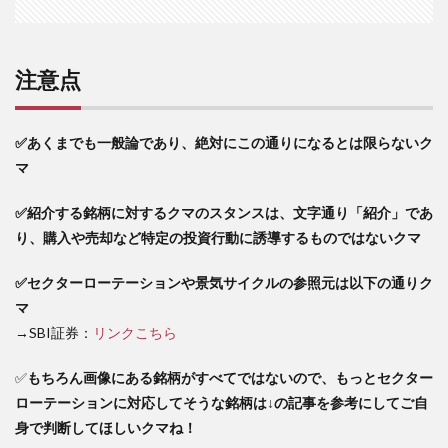
5
好況
期に
注意点
強い
セク
ター
とそ
✅あくまでも一般論であり、絶対にこの通りになるとは限らないク
れに
マ
対応
する
ETF・
✅紹介する銘柄に対するクマのスタンスは、文字通り「紹介」であ
個別
り、購入や売却など特定の投資行動に誘導するものではないクマ
株
6
✅セクターローテーションや景気サイクルの参照元は以下の通りク
後退
マ
期に
強い
→SBI証券：
リンクこちら
セク
ター
✅
もちろん画像にある銘柄がすべてではないので、もっとセクター
とそ
れに
ローテーションに対応してそうな銘柄は↓の記事を参考にしてご自
対応
身で判断してほしいクマね！
する