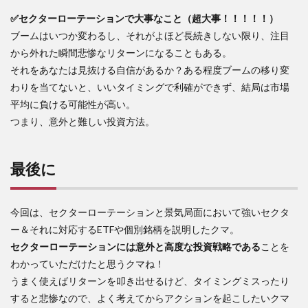
✅セクターローテーションで大事なこと（超大事！！！！！）
ブームはいつか変わるし、それがよほど長続きしない限り、注目
から外れた瞬間悲惨なリターンになることもある。
それをあなたは見抜ける自信があるか？ある程度ブームの移り変
わりを当てないと、いいタイミングで利確ができず、結局は市場
平均に負ける可能性が高い。
つまり、意外と難しい投資方法。
最後に
今回は、セクターローテーションと景気局面において強いセクタ
ー＆それに対応するETFや個別銘柄を説明したクマ。
セクターローテーションには意外と高度な投資戦略である
ことを
わかっていただけたと思うクマね！
うまく使えばリターンを叩き出せるけど、タイミングミスったり
すると悲惨なので、よく考えてからアクションを起こしたいクマ