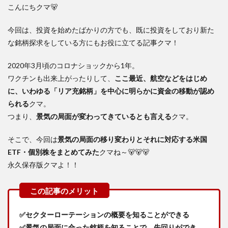
こんにちクマ🐻
今回は、投資を始めたばかりの方でも、既に投資をしており新た
な銘柄探求をしている方にもお役に立てる記事クマ！
2020年3月頃のコロナショックから1年。
ワクチンも出来上がったりして、
ここ最近、航空などをはじめ
に、いわゆる「リア充銘柄」を中心に明らかに資金の移動が認め
られる
クマ。
つまり、
景気の局面が変わってきているとも言える
クマ。
そこで、今回は
景気の局面の移り変わりとそれに対応する米国
ETF・個別株をまとめてみた
クマね～🐻🐻🐻
永久保存版クマよ！！
✅セクターローテーションの概要を知ることができる
✅景気の局面に合った銘柄を知ることで、先回りができ、