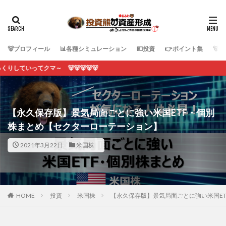
🐻プロフィール
📊各種シミュレーション
💴投資
👉ポイント集
🐻
🐻🐻🐻🐻
【永久保存版】景気局面ごとに強い米国ETF・個別
株まとめ【セクターローテーション】
2021年3月22日
米国株
HOME
投資
米国株
【永久保存版】景気局面ごとに強い米国E