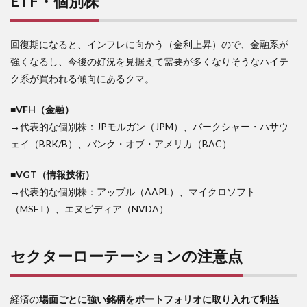
ETF・個別株
回復期になると、インフレに向かう（金利上昇）ので、金融系が
強くなるし、今後の好況を見据えて需要が多くなりそうなハイテ
ク系が買われる傾向にあるクマ。
■VFH（金融）
→代表的な個別株：JPモルガン（JPM）、バークシャー・ハサウ
ェイ（BRK/B）、バンク・オブ・アメリカ（BAC）
■VGT（情報技術）
→代表的な個別株：アップル（AAPL）、マイクロソフト
（MSFT）、エヌビディア（NVDA）
セクターローテーションの注意点
経済の
場面ごとに強い銘柄をポートフォリオに取り入れて利益