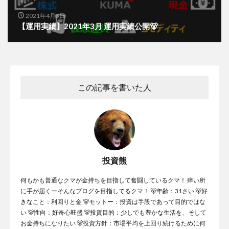
2021年4月3日
【運用実績】2021年3月 運用実績公開🐻
この記事を書いた人
投資熊
何もかも普通なクマが金持ちを目指して奮闘しているクマ！ 痒い所
に手が届くーそんなブログを目指してるクマ！ 🐻年齢：31さい 🐻好
きなこと：利回りと金 🐻モットー：投資は手段であって目的ではな
い 🐻性向：好奇心旺盛 🐻投資目的：少しでも豊かな生活を、そして
お金持ちになりたい 🐻投資方針：市場平均を上回り続けるために何