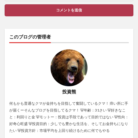
このブログの管理者
投資熊
何もかも普通なクマが金持ちを目指して奮闘しているクマ！ 痒い所に手
が届くーそんなブログを目指してるクマ！ 🐻年齢：31さい 🐻好きなこ
と：利回りと金 🐻モットー：投資は手段であって目的ではない 🐻性向：
好奇心旺盛 🐻投資目的：少しでも豊かな生活を、そしてお金持ちになり
たい 🐻投資方針：市場平均を上回り続けるために何でもやる