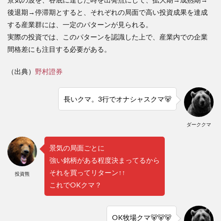
後退期→停滞期とすると、それぞれの局面で高い投資成果を達成
する産業群には、一定のパターンが見られる。
実際の投資では、このパターンを認識した上で、産業内での企業
間格差にも注目する必要がある。
（出典）
野村證券
長いクマ。3行でオナシャスクマ🐻
ダーククマ
景気の局面ごとに
強い銘柄がある程度決まってるから
それを買ってリターン↑↑
投資熊
これでOKクマ？
OK牧場クマ🐻🐻🐻