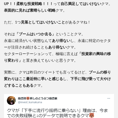
UP！！柔軟な投資戦略！！！
って
自己満足してはいけない
クマ。
表面的に見れば素晴らしい戦略
クマ。
ただ、1つ
見落としてはいけないこと
があるクマね！
それは
「ブームはいつか去る」
ということクマ。
永遠に経済がいい状態なんて
あり得ない
し、永遠に特定のセクタ
ーが注目され続けることも
あり得ない
クマ。
セクターローテーションって、極端に言えば
「投資家の興味の移
り変わり」
と置き換えてもいいと思うクマ。
実際に、クマは昨日のツイートでも言ってるけど、
ブームの移り
変わりはここ最近特に早いと感じる
し、
下手に飛び乗って大やけ
どすることもある
クマ。