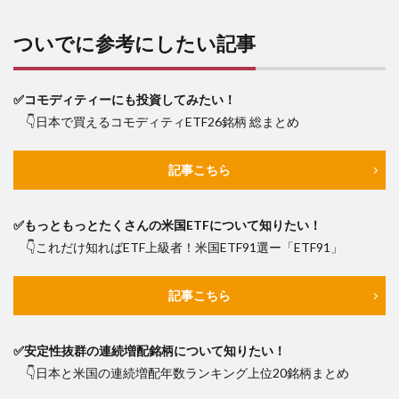
ETF・
個別
ついでに参考にしたい記事
株
7
不況
✅コモディティーにも投資してみたい！
期に
強い
👇日本で買えるコモディティETF26銘柄 総まとめ
セク
ター
とそ
記事こちら
れに
対応
する
✅もっともっとたくさんの米国ETFについて知りたい！
ETF・
個別
👇これだけ知ればETF上級者！米国ETF91選ー「ETF91」
株
8
記事こちら
回復
期に
強い
✅安定性抜群の連続増配銘柄について知りたい！
セク
ター
👇日本と米国の連続増配年数ランキング上位20銘柄まとめ
とそ