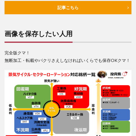
れに
対応
記事こちら
する
ETF・
個別
株
画像を保存したい人用
9
セク
ター
完全版クマ！
ロー
無断加工・転載やパクリさえしなければいくらでも保存OKクマ！
テー
ショ
ンの
注意
点
10
まと
め
11
最後
に