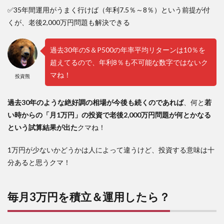
✅35年間運用がうまく行けば（年利7.5％～8％）という前提が付
くが、老後2,000万円問題も解決できる
過去30年のS＆P500の年率平均リターンは10％を
超えてるので、年利8％も不可能な数字ではないク
マね！
投資熊
過去30年のような絶好調の相場が今後も続くのであれば
、何と
若
い時からの「月1万円」の投資で老後2,000万円問題が何とかなる
という試算結果が出た
クマね！
1万円が少ないかどうかは人によって違うけど、投資する意味は十
分あると思うクマ！
毎月3万円を積立＆運用したら？