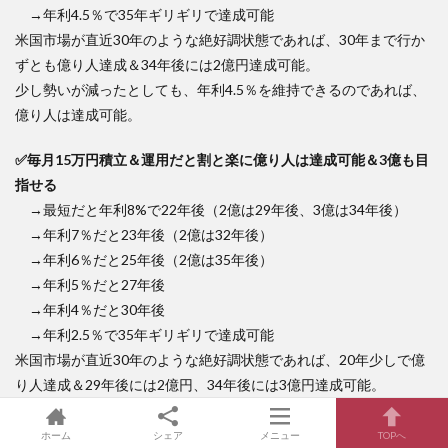
→年利4.5％で35年ギリギリで達成可能
米国市場が直近30年のような絶好調状態であれば、30年まで行か
ずとも億り人達成＆34年後には2億円達成可能。
少し勢いが減ったとしても、年利4.5％を維持できるのであれば、
億り人は達成可能。
✅毎月15万円積立＆運用だと割と楽に億り人は達成可能＆3億も目
指せる
→最短だと年利8%で22年後（2億は29年後、3億は34年後）
→年利7％だと23年後（2億は32年後）
→年利6％だと25年後（2億は35年後）
→年利5％だと27年後
→年利4％だと30年後
→年利2.5％で35年ギリギリで達成可能
米国市場が直近30年のような絶好調状態であれば、20年少しで億
り人達成＆29年後には2億円、34年後には3億円達成可能。
割と勢いが減ったとしても、年利4％を維持できるのであれば、30
年あれば億り人は達成可能。
ホーム
シェア
メニュー
TOPへ