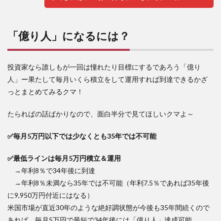
「億り人」になるには？
投資家なら誰しもが一回は憧れたり目標にするであろう「億り
人」ー果たして毎月いくら積立をして運用すれば到達できるかざ
っとまとめてみるクマ！
たらればの話ばかりなので、面白半分で見てほしいクマよ～
✅毎月5万円以下では少なくとも35年では不可能
✅最低ラインは毎月5万円積立＆運用
→年利8％で34年後に到達
→年利8％未満なら35年では不可能（年利7.5％であれば35年後
に9,950万円付近にはなる）
米国市場が直近30年のような絶好調状態が今後も35年間続くので
あれば、毎月5万円で最短で34年後には「億り人」達成可能