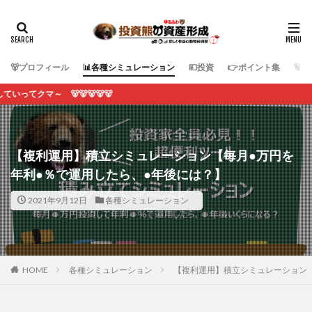
🐻プロフィール
📊各種シミュレーション
💴投資
👉ポイント集
🐻
🐻🐻
【複利運用】積立シミュレーション【毎月●万円を
年利●％で運用したら、●年後には？】
2021年9月12日
各種シミュレーション
HOME
各種シミュレーション
【複利運用】積立シミュレーション【