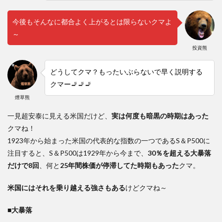
ツ資
産形
成し
今後もそんなに都合よく上がるとは限らないクマよ
てた
～
ら間
に合
投資熊
わな
い！
どうしてクマ？もったいぶらないで早く説明する
焦る
人が
クマー🚬🚬🚬
やり
煙草熊
がち
な大
一見超安泰に見える米国だけど、
実は何度も暗黒の時期はあった
失敗
クマね！
12
1923年から始まった米国の代表的な指数の一つであるS＆P500に
この
注目すると、S＆P500は1929年から今まで、
30％を超える大暴落
記事
を通
だけで8回
、何と
25年間株価が停滞してた時期もあった
クマ。
して
クマ
米国にはそれを乗り越える強さもある
けどクマね～
が一
番言
いた
■大暴落
かっ