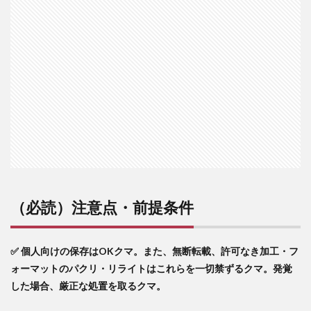
3
米国
と日
本の
過去
のリ
ター
ン推
移～
あな
たは
「米
国の
低迷
期」
を知
（必読）注意点・前提条件
って
いま
す
か？
✅ 個人向けの保存はOKクマ。また、無断転載、許可なき加工・フ
～
ォーマットのパクリ・リライトはこれらを一切禁ずるクマ。発覚
4
した場合、厳正な処置を取るクマ。
「少
ない