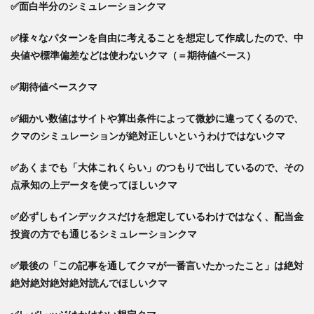
✅面白半分のシミュレーションクマ
お金
で投
資を
✅様々なパターンを自由に考えることを想定して作成したので、中
して
央値や標準偏差などは使わないクマ（＝期待値ベース）
も意
味な
い」
✅期待値ベースクマ
は本
当
✅細かい数値はサイトや算出条件によって微妙に違ってくるので、
か？
クマのシミュレーションが絶対正しいというわけではないクマ
5
毎月
✅あくまでも「大体これくらい」のつもりで出しているので、その
3万
点承知の上データを使ってほしいクマ
円を
積立
＆運
✅必ずしもインデックスだけを想定しているわけではなく、配当金
用し
投資の方でも通じるシミュレーションクマ
た
ら？
✅最後の「この記事を通してクマが一番言いたかったこと」は絶対
6
絶対絶対絶対絶対読んでほしいクマ
毎月
5万
円を