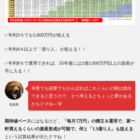
✅年利3％でも5,000万円が狙える
✅年利6％以上で「億り人」 が狙える！！
✅年利8％で運用できれば、35年後には1億5,000万円以上の資産が
手に入る！！
本業でも副業でもがんばればこれくらいの額は捻出
できると思うので、そう考えるとちょっと夢がある
かもクマね～🐻
投資熊
期待値ベース
にはなるけど 、
「毎月7万円」の積立＆運用で、家一
軒買えるくらいの資産形成が可能で、何と「1.5億り人」も狙える
という試算結果が出たクマね ！