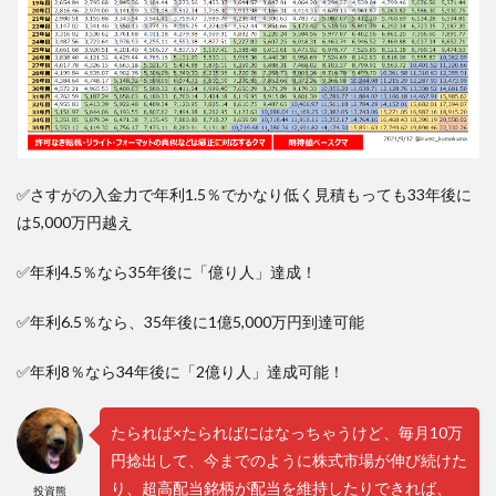
✅さすがの入金力で年利1.5％でかなり低く見積もっても33年後に
は5,000万円越え
✅年利4.5％なら35年後に「億り人」達成！
✅年利6.5％なら、35年後に1億5,000万円到達可能
✅年利8％なら34年後に「2億り人」達成可能！
たられば×たらればにはなっちゃうけど、毎月10万
円捻出して、今までのように株式市場が伸び続けた
り、超高配当銘柄が配当を維持したりできれば、
投資熊