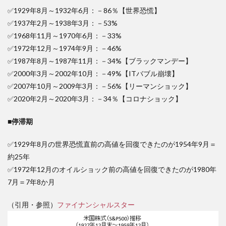
たこ
✅1929年8月～1932年6月：－86％【世界恐慌】
と
✅1937年2月～1938年3月：－53%
13
✅1968年11月～1970年6月：－33%
投資
に役
✅1972年12月～1974年9月：－46%
立つ
✅1987年8月～1987年11月：－34%【ブラックマンデー】
記事
✅2000年3月～2002年10月：－49%【ITバブル崩壊】
のま
とめ
✅2007年10月～2009年3月：－56%【リーマンショック】
✅2020年2月～2020年3月：－34％【コロナショック】
14
おす
すめ
■停滞期
の証
券会
✅1929年8月の世界恐慌直前の高値を回復できたのが1954年9月＝
社
は？
約25年
✅1972年12月のオイルショック前の高値を回復できたのが1980年
15
7月＝7年8か月
最後
に
（引用・参照）
ファイナンシャルスター