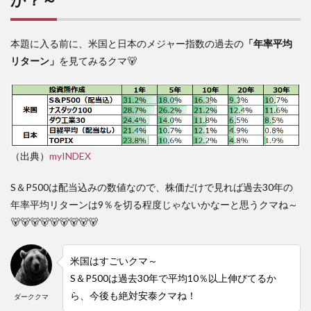
9
毎月
本題に入る前に、米国と日本のメジャー指数の過去の
15
「年率平均
万円
リターン」
を見てみるクマ🐻
を積
立＆
運用
した
ら？
10
「億
（出典）
myINDEX
り
人」
S＆P500は配当込みの数値なので、株価だけで見れば過去30年の
にな
年率平均リターンは9％を切る程度じゃないかなーと思うクマね～
るに
は？
🐻🐻🐻🐻🐻🐻🐻🐻🐻
11
正
米国はすごいクマ～
直…
S＆P500は過去30年で平均10％以上伸びてるか
堅実
にコ
ら、今後も絶対安泰クマね！
ダーククマ
ツコ