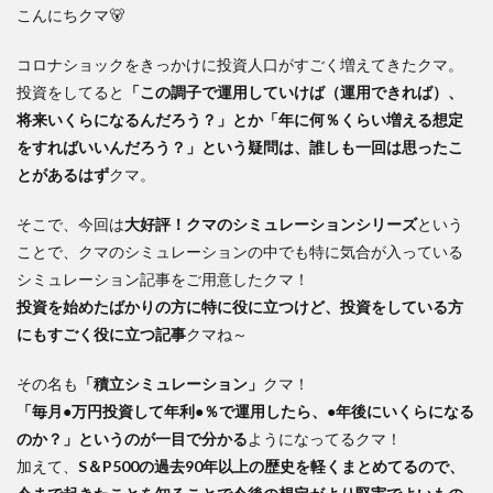
こんにちクマ🐻
コロナショックをきっかけに投資人口がすごく増えてきたクマ。
投資をしてると
「この調子で運用していけば（運用できれば）、
将来いくらになるんだろう？」とか「年に何％くらい増える想定
をすればいいんだろう？」という疑問は、誰しも一回は思ったこ
とがあるはず
クマ。
そこで、今回は
大好評！クマのシミュレーションシリーズ
という
ことで、クマのシミュレーションの中でも特に気合が入っている
シミュレーション記事をご用意したクマ！
投資を始めたばかりの方に特に役に立つけど、投資をしている方
にもすごく役に立つ記事
クマね～
その名も
「積立シミュレーション」
クマ！
「毎月●万円投資して年利●％で運用したら、●年後にいくらになる
のか？」というのが一目で分かる
ようになってるクマ！
加えて、
S＆P500の過去90年以上の歴史を軽くまとめてるので、