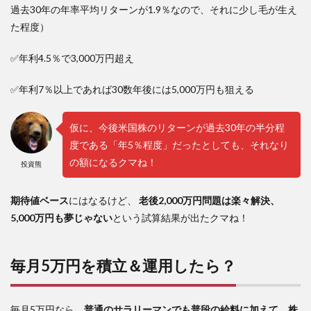
過去30年の年率平均リターンが1.9％なので、それに少し毛が生え
た程度）
✅年利4.5％で3,000万円超え
✅年利7％以上であれば30数年後には5,000万円も狙える
仮に、今後米国株のリターンが過去30年の半分程
度である「年5％程度」だったとしても、それなり
の額になるクマね！
投資熊
期待値ベース
にはなるけど、
老後2,000万円問題は楽々解決、
5,000万円も夢じゃない
という試算結果が出たクマね！
毎月5万円を積立＆運用したら？
毎月5万円なら、
普通のサラリーマンでも普段の給料に加えて、株