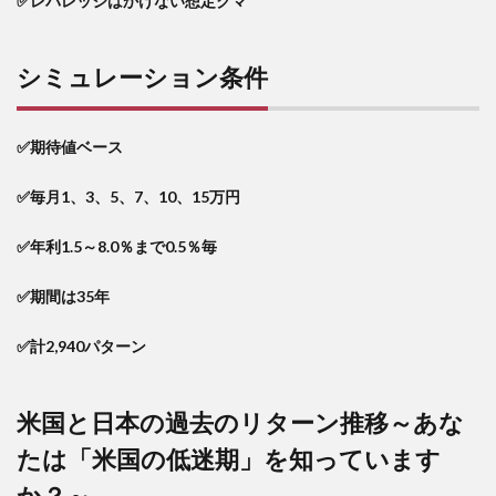
✅レバレッジはかけない想定クマ
積立
＆運
用し
シミュレーション条件
た
ら？
7
✅期待値ベース
毎月
7万
円を
✅毎月1、3、5、7、10、15万円
積立
＆運
✅年利1.5～8.0％まで0.5％毎
用し
た
ら？
✅期間は35年
8
✅計2,940パターン
毎月
10
万円
を積
米国と日本の過去のリターン推移～あな
立＆
運用
たは「米国の低迷期」を知っています
した
ら？
か？～