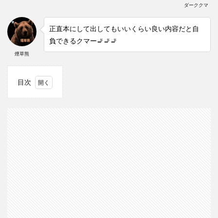
ダーククマ
正直本にして出してもいいくらい良い内容だと自
負できるクマー🚬🚬🚬
煙草熊
目次
1
（必
読）
注意
点・
前提
条件
2
シミ
ュレ
ーシ
ョン
条件