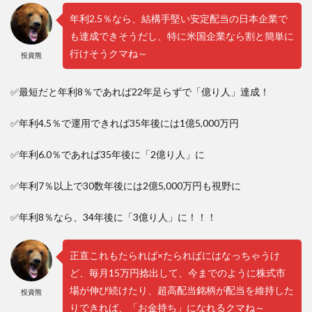
年利2.5％なら、結構手堅い安定配当の日本企業で
も達成できそうだし、特に米国企業なら割と簡単に
行けそうクマね～
投資熊
✅最短だと年利8％であれば22年足らずで「億り人」達成！
✅年利4.5％で運用できれば35年後には1億5,000万円
✅年利6.0％であれば35年後に「2億り人」に
✅年利7％以上で30数年後には2億5,000万円も視野に
✅年利8％なら、34年後に「3億り人」に！！！
正直これもたられば×たらればにはなっちゃうけ
ど、毎月15万円捻出して、今までのように株式市
場が伸び続けたり、超高配当銘柄が配当を維持した
投資熊
りできれば、「お金持ち」になれるクマね～