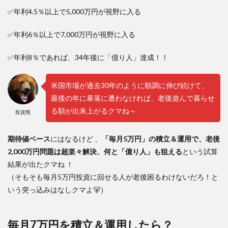
✅年利4.5％以上で5,000万円が視野に入る
✅年利6％以上で7,000万円が視野に入る
✅年利8％であれば、34年後に「億り人」達成！！
米国市場が過去30年のように順調に伸び続けて、
最後の年に暴落に遭わなければ、老後遊んで暮らせ
る額が出来上がるクマね～
投資熊
期待値ベース
にはなるけど 、
「毎月5万円」の積立＆運用で、老後
2,000万円問題は超楽々解決、何と「億り人」も狙える
という試算
結果が出たクマね ！
（そもそも毎月5万円投資に回せる人が老後困るわけないだろ！と
いう突っ込みはなしクマよ🐻）
毎月7万円を積立＆運用したら？