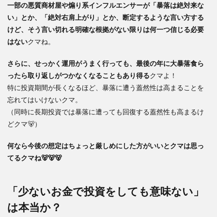
一部の悪質商材屋や煽り系インフルエンサーが「暴落は絶対来な
い」とか、「絶対右肩上がり」とか、断定するような言い方する
けど、そう言い切れる明確な根拠がない限りは何一つ信じる必要
はない
クマね。
さらに、せっかく運用がうまく行っても、最後の年に大暴落食ら
ったら取り返しがつかなくなることもあり得る
クマよ！
特に投資期間が長くなるほど、暴落に遭う蓋然性は高まることを
忘れてはいけないクマ。
（同時に長期投資では暴落に遭っても回復する蓋然性も高まるけ
どクマ🐻）
何なら今後の想定はちょっと厳しめにした方がいいとクマは思っ
てるクマね🐻🐻🐻
「少ないお金で投資をしても意味ない」
は本当か？