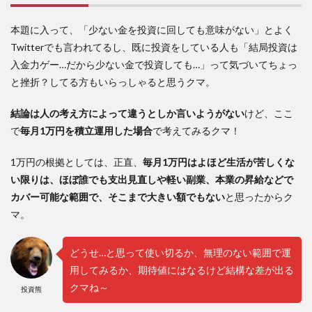
本題に入って、「少ない金を投資に回しても意味がない」とよく
Twitterでも言われてるし、既に投資をしている人も「結局投資は
入金力ゲー…だから少ない金で投資しても…」って気づいてちょっ
と挫折？してる方もいらっしゃると思うクマ。
結論は人の考え方によって違うとしか言いようがない
けど、ここ
で
毎月1万円を積立運用した場合
で考えてみるクマ！
1万円の根拠としては、正直、
毎月1万円はよほど生活が苦しくな
い限りは、ほぼ誰でも支出見直しや軽い副業、本業の昇給などで
カバー可能な範囲で、そこまで大きい額でもない
と思ったからク
マ。
どうせ…と思って使い切るか、無理のない範囲で運
用してみるか、期待値にはなるけど結構な差が出る
クマね～
投資熊