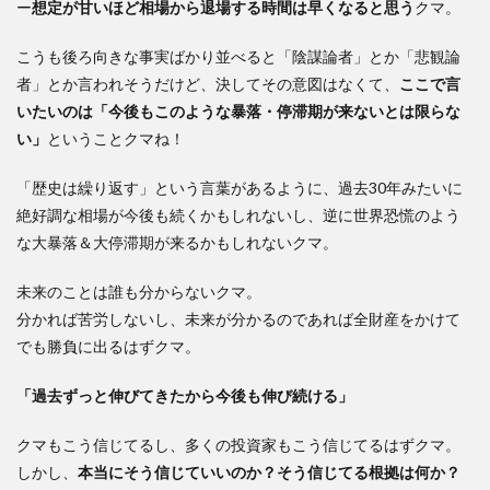
ー
想定が甘いほど相場から退場する時間は早くなると思う
クマ。
こうも後ろ向きな事実ばかり並べると「陰謀論者」とか「悲観論
者」とか言われそうだけど、決してその意図はなくて、
ここで言
いたいのは「今後もこのような暴落・停滞期が来ないとは限らな
い」
ということクマね！
「歴史は繰り返す」という言葉があるように、過去30年みたいに
絶好調な相場が今後も続くかもしれないし、逆に世界恐慌のよう
な大暴落＆大停滞期が来るかもしれないクマ。
未来のことは誰も分からないクマ。
分かれば苦労しないし、未来が分かるのであれば全財産をかけて
でも勝負に出るはずクマ。
「過去ずっと伸びてきたから今後も伸び続ける」
クマもこう信じてるし、多くの投資家もこう信じてるはずクマ。
しかし、
本当にそう信じていいのか？そう信じてる根拠は何か？