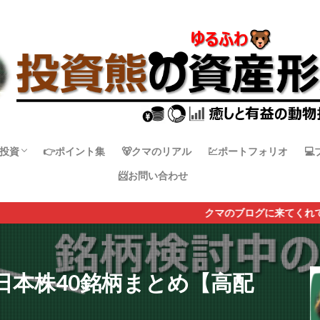
投資
👉ポイント集
🐻クマのリアル
💹ポートフォリオ

📨お問い合わせ
日本株
米国株
その他国株
仮想通貨
クマのブログに来てくれてありがとうクマ🐻
日本株40銘柄まとめ【高配