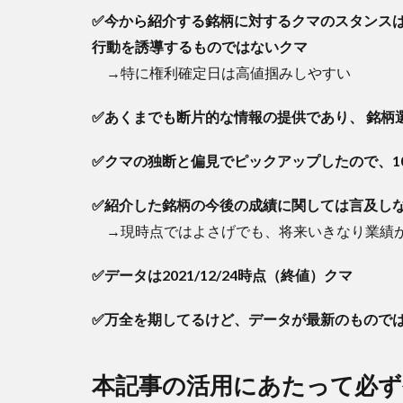
40
✅今から紹介する銘柄に対するクマのスタンス
銘柄
行動を誘導するものではないクマ
まと
め
→特に権利確定日は高値掴みしやすい
（利
回り
✅あくまでも断片的な情報の提供であり、 銘柄
順）
5
✅クマの独断と偏見でピックアップしたので、1
40
銘柄
✅紹介した銘柄の今後の成績に関しては言及し
まと
→現時点ではよさげでも、将来いきなり業績が
め
（配
当性
✅データは2021/12/24時点（終値）クマ
向低
い
✅万全を期してるけど、データが最新のもので
順）
6
本記事の活用にあたって必
直
近