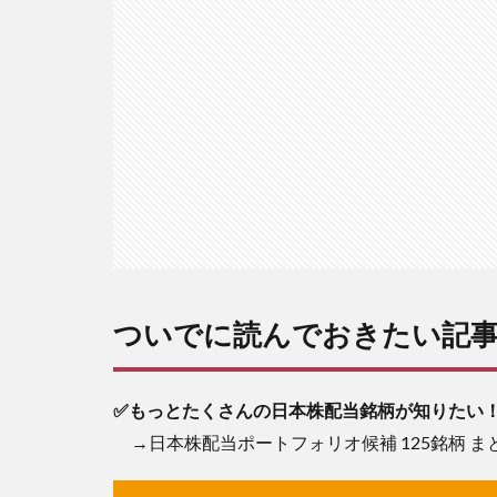
に
読
ん
で
お
き
た
い
記
事
2
注意
点
（必
ついでに読んでおきたい記
読）
3
✅もっとたくさんの日本株配当銘柄が知りたい
本
記
→日本株配当ポートフォリオ候補 125銘柄 ま
事
の