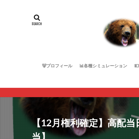
🐻プロフィール
📊各種シミュレーション

【12月権利確定】高配当
当】