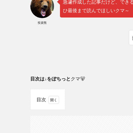
急遽作成した記事だけど、でき
ひ最後まで読んでほしいクマ～
投資熊
目次は↓をぽちっと
クマ🐻
目次
1
つ
い
で