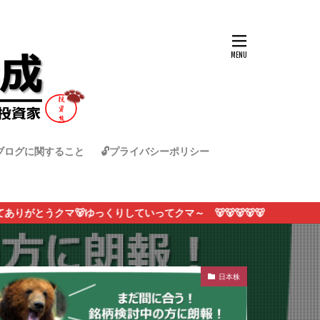
ブログに関すること
🔓プライバシーポリシー
ゆっくりしていってクマ～ 🐻🐻🐻🐻🐻
日本株