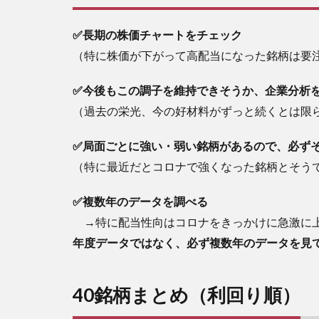
10
年
✅長期の株価チャートをチェック
減
（特に株価が下がって高配当になった銘柄は要
配
無
19
✅今後もこの調子を維持できそうか、企業分析
銘
（過去の栄光、今の好材料がずっと続くとは限
柄
ま
✅局面ごとに強い・弱い銘柄があるので、必ず
と
め
（特に最近だとコロナで強くなった銘柄とそう
7
✅複数年のデータを調べる
1株
単価
→特に配当性向はコロナをきっかけに急激に上
が安
年度データではなく、必ず複数年のデータを見
く、
手軽
に買
40銘柄まとめ（利回り順）
える
銘柄