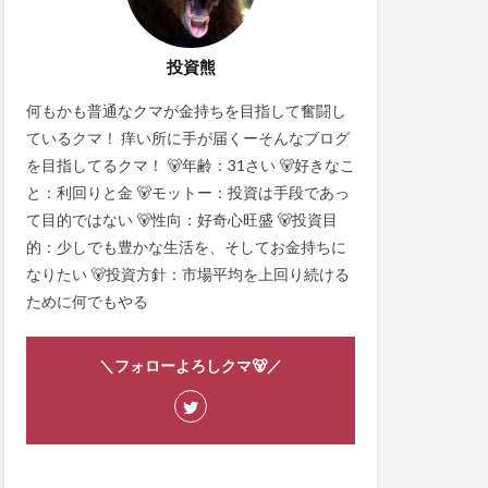
投資熊
何もかも普通なクマが金持ちを目指して奮闘し
ているクマ！ 痒い所に手が届くーそんなブログ
を目指してるクマ！ 🐻年齢：31さい 🐻好きなこ
と：利回りと金 🐻モットー：投資は手段であっ
て目的ではない 🐻性向：好奇心旺盛 🐻投資目
的：少しでも豊かな生活を、そしてお金持ちに
なりたい 🐻投資方針：市場平均を上回り続ける
ために何でもやる
＼フォローよろしクマ🐻／