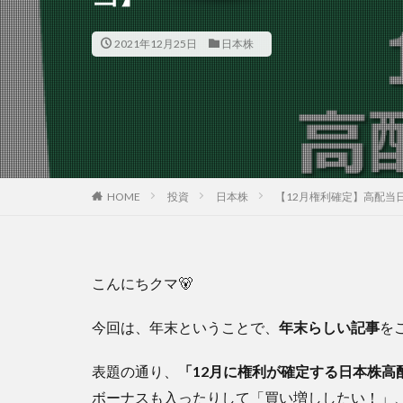
2021年12月25日
日本株
HOME
投資
日本株
【12月権利確定】高配当
こんにちクマ🐻
今回は、年末ということで、
年末らしい記事
を
表題の通り、
「12月に権利が確定する日本株高
ボーナスも入ったりして「買い増ししたい！」