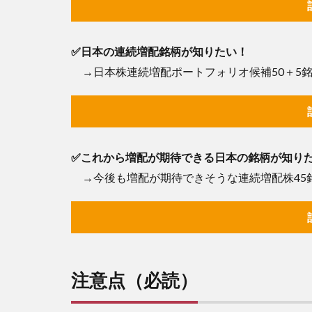
活
用
に
あ
✅日本の連続増配銘柄が知りたい！
た
→日本株連続増配ポートフォリオ候補50＋5銘
っ
て
必
ず
や
っ
✅これから増配が期待できる日本の銘柄が知り
て
→今後も増配が期待できそうな連続増配株45銘
い
た
だ
き
た
い
こ
注意点（必読）
と
4