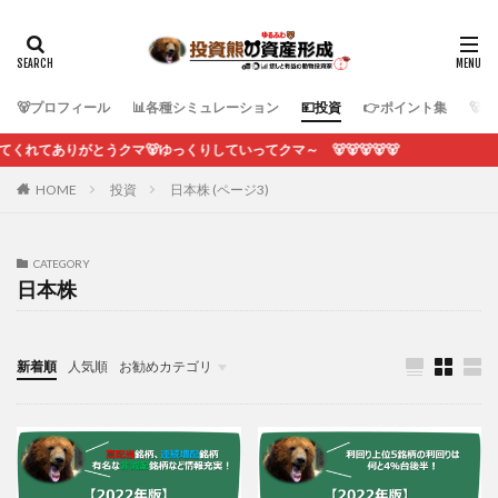
🐻プロフィール
📊各種シミュレーション
💴投資
👉ポイント集
🐻
ありがとうクマ🐻ゆっくりしていってクマ～ 🐻🐻🐻🐻🐻
HOME
投資
日本株 (ページ3)
CATEGORY
日本株
新着順
人気順
お勧めカテゴリ
各種シミュレーション