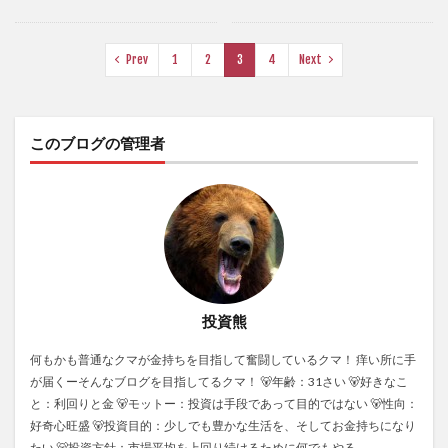
Prev
1
2
3
4
Next
このブログの管理者
投資熊
何もかも普通なクマが金持ちを目指して奮闘しているクマ！ 痒い所に手
が届くーそんなブログを目指してるクマ！ 🐻年齢：31さい 🐻好きなこ
と：利回りと金 🐻モットー：投資は手段であって目的ではない 🐻性向：
好奇心旺盛 🐻投資目的：少しでも豊かな生活を、そしてお金持ちになり
たい 🐻投資方針：市場平均を上回り続けるために何でもやる