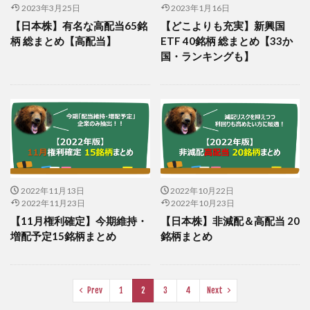
2023年3月25日
2023年1月16日
【日本株】有名な高配当65銘
【どこよりも充実】新興国
柄 総まとめ【高配当】
ETF 40銘柄 総まとめ【33か
国・ランキングも】
2022年11月13日
2022年10月22日
2022年11月23日
2022年10月23日
【11月権利確定】今期維持・
【日本株】非減配＆高配当 20
増配予定15銘柄まとめ
銘柄まとめ
Prev
1
2
3
4
Next