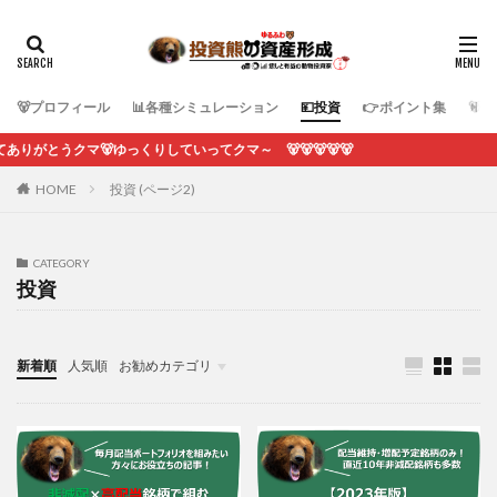
🐻プロフィール
📊各種シミュレーション
💴投資
👉ポイント集
🐻
クマ🐻ゆっくりしていってクマ～ 🐻🐻🐻🐻🐻
HOME
投資 (ページ2)
CATEGORY
投資
新着順
人気順
お勧めカテゴリ
各種シミュレーション