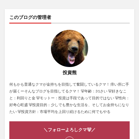
このブログの管理者
投資熊
何もかも普通なクマが金持ちを目指して奮闘しているクマ！ 痒い所に手
が届くーそんなブログを目指してるクマ！ 🐻年齢：31さい 🐻好きなこ
と：利回りと金 🐻モットー：投資は手段であって目的ではない 🐻性向：
好奇心旺盛 🐻投資目的：少しでも豊かな生活を、そしてお金持ちになり
たい 🐻投資方針：市場平均を上回り続けるために何でもやる
＼フォローよろしクマ🐻／